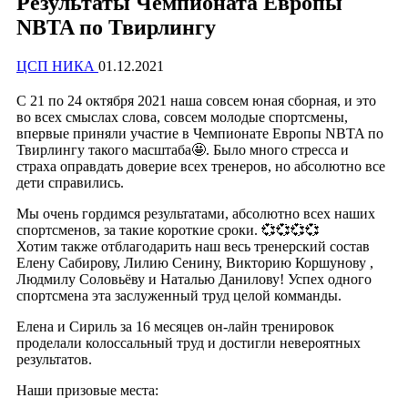
Результаты Чемпионата Европы
NBTA по Твирлингу
ЦСП НИКА
01.12.2021
C 21 по 24 октября 2021 наша совсем юная сборная, и это
во всех смыслах слова, совсем молодые спортсмены,
впервые приняли участие в Чемпионате Европы NBTA по
Твирлингу такого масштаба🤩. Было много стресса и
страха оправдать доверие всех тренеров, но абсолютно все
дети справились.
Мы очень гордимся результатами, абсолютно всех наших
спортсменов, за такие короткие сроки. 💞💞💞💞
Хотим также отблагодарить наш весь тренерский состав
Елену Сабирову, Лилию Сенину, Викторию Коршунову ,
Людмилу Соловьёву и Наталью Данилову! Успех одного
спортсмена эта заслуженный труд целой комманды.
Елена и Сириль за 16 месяцев он-лайн тренировок
проделали колоссальный труд и достигли невероятных
результатов.
Наши призовые места: