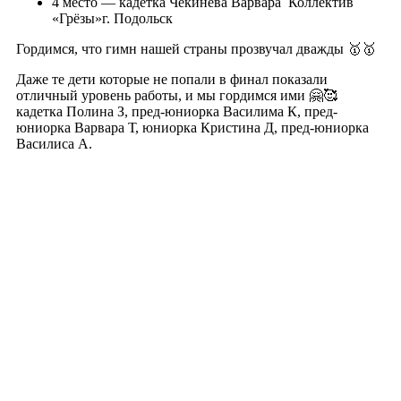
4 место — кадетка Чекинева Варвара Коллектив
«Грёзы»г. Подольск
Гордимся, что гимн нашей страны прозвучал дважды 🥇🥇
Даже те дети которые не попали в финал показали
отличный уровень работы, и мы гордимся ими 🤗🥰
кадетка Полина З, пред-юниорка Василима К, пред-
юниорка Варвара Т, юниорка Кристина Д, пред-юниорка
Василиса А.